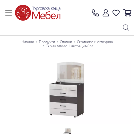
Начало
Продукти
Спални
Скринове и огледала
Скрин Аполо 1 антрацит/бял