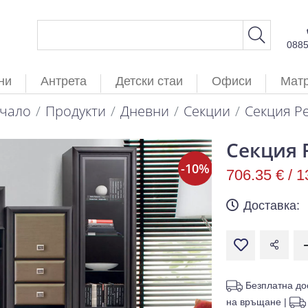
088
ни
Антрета
Детски стаи
Офиси
Мат
чало
Продукти
Дневни
Секции
Секция Pe
Секция 
-10%
706.35 € /
1
Доставка:
Безплатна до
на връщане
|