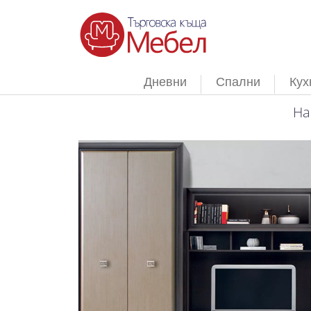
Дневни
Спални
Кух
На