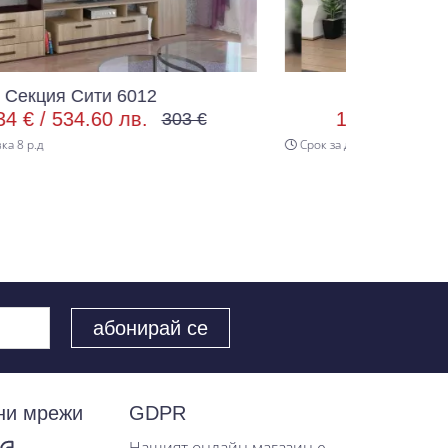
Секция Сион бял/черен
161.10 € /
315.08 лв.
03 €
179 €
Срок за доставка 8 р.д
ни мрежи
GDPR