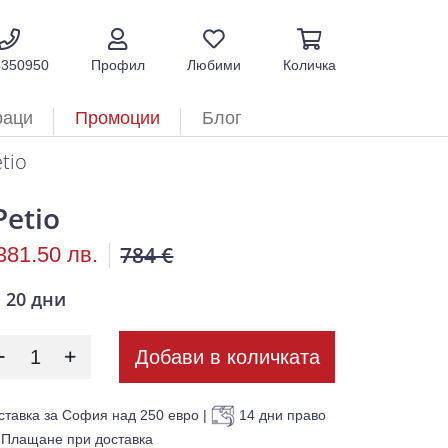
5350950
Профил
Любими
Количка
раци
Промоции
Блог
tio
Petio
784 €
381.50 лв.
20 дни
Добави в количката
ставка за София над 250 евро
|
14 дни право
Плащане при доставка