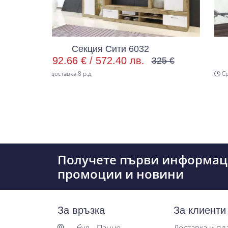
ция Сити 6032
Секция Сит
 /
572.40 лв.
119.18 € /
233.1
325 €
.д
Срок за доставка 8 р.д
Получете първи информац
промоции и новини
За връзка
За клиенти