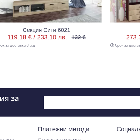
и 6021
Секция Сити 6012
0 лв.
273.34 € /
534.60 лв.
132 €
3
Срок за доставка 8 р.д
ия за
Платежни методи
Социал