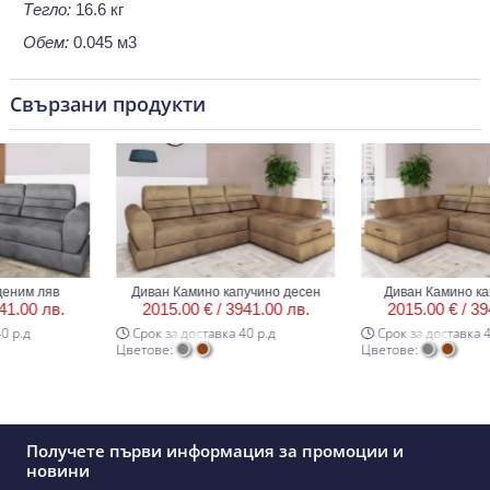
Тегло:
16.6 кг
Обем:
0.045 м3
Свързани продукти
 ляв
Диван Камино капучино десен
Диван Камино капучи
0 лв.
2015.00 € /
3941.00 лв.
2015.00 € /
3941.0
Срок за доставка 40 р.д
Срок за доставка 40 р.д
Цветове:
Цветове:
Получете първи информация за промоции и
новини