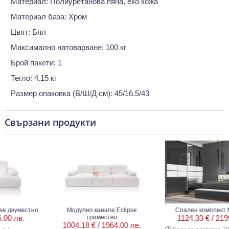
Материал: Полиуретанова пяна, еко кожа
Материал база: Хром
Цвят: Бял
Максимално натоварване: 100 кг
Брой пакети: 1
Тегло: 4.15 кг
Размер опаковка (В/Ш/Д см): 45/16.5/43
Свързани продукти
двуместно
Модулно канапе Eclipse
Спален комплект Ма
 лв.
триместно
1124.33 € /
2199.0
1004.18 € /
1964.00 лв.