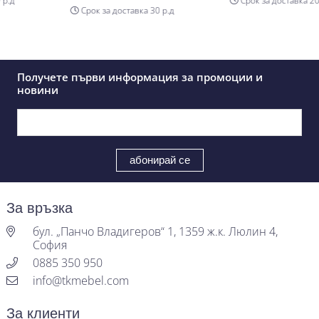
д
Срок за доставка 20 р.
Срок за доставка 30 р.д
Получете първи информация за промоции и
новини
За връзка
бул. „Панчо Владигеров“ 1, 1359 ж.к. Люлин 4,
София
0885 350 950
info@tkmebel.com
За клиенти