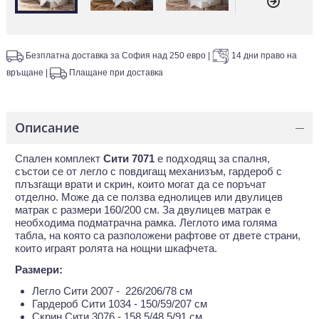
Безплатна доставка за София над 250 евро
|
14 дни право на
връщане
|
Плащане при доставка
Описание
—
Спален комплект
Сити 7071
е подходящ за спалня,
състои се от легло с повдигащ механизъм, гардероб с
плъзгащи врати и скрин, които могат да се поръчат
отделно. Може да се ползва еднолицев или двулицев
матрак с размери 160/200 см.
За двулицев матрак е
необходима подматрачна рамка. Леглото има голяма
табла, на която са разположени рафтове от двете страни,
които играят ролята на нощни шкафчета.
Размери:
Легло Сити 2007 - 226/206/78 см
Гардероб Сити 1034 - 150/59/207 см
Скрин Сити 3076 - 158.5/48.5/91 см