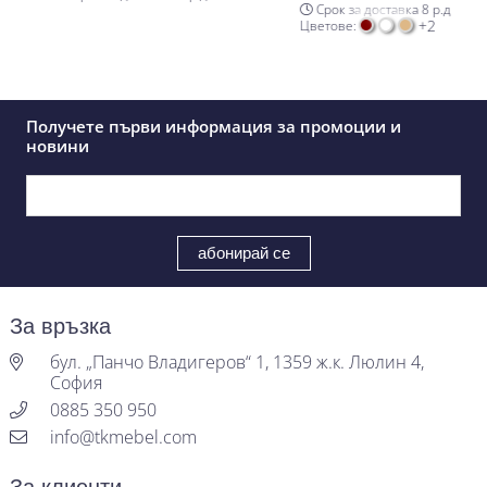
Срок за доставка 8 р.д
+2
Цветове:
Получете първи информация за промоции и
новини
За връзка
бул. „Панчо Владигеров“ 1, 1359 ж.к. Люлин 4,
София
0885 350 950
info@tkmebel.com