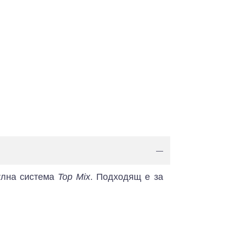
—
дулна система
Top Mix
. Подходящ е за