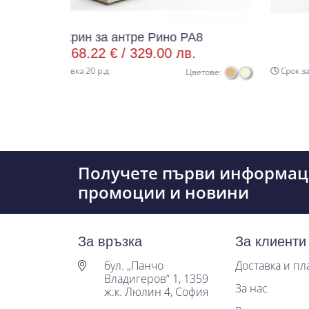
н за антре Рино РА8
Скрин за ант
.22 € /
329.00 лв.
168.22 € /
20 р.д
Срок за доставка 20 р.д
Цветове:
Получете първи информац
промоции и новини
За връзка
За клиенти
бул. „Панчо
Доставка и п
Владигеров“ 1, 1359
За нас
ж.к. Люлин 4, София