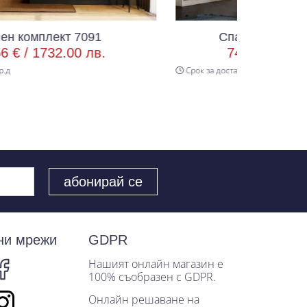
091
Спален комплект Алабама
лв.
745.98 € /
1459.00 лв.
Срок за доставка 20 р.д
ни мрежи
GDPR
Нашият онлайн магазин е
100% съобразен с GDPR.
Онлайн решаване на