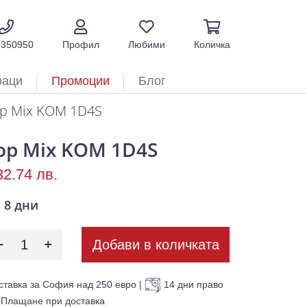
5350950
Профил
Любими
Количка
раци
Промоции
Блог
op Mix KOM 1D4S
op Mix KOM 1D4S
32.74 лв.
8 дни
Добави в количката
ставка за София над 250 евро
|
14 дни право
Плащане при доставка