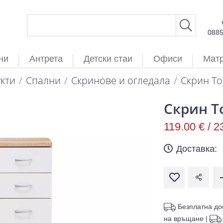
088
ни
Антрета
Детски стаи
Офиси
Мат
кти
Спални
Скринове и огледала
Скрин T
Скрин T
119.00 € /
2
Доставка:
Безплатна до
на връщане
|