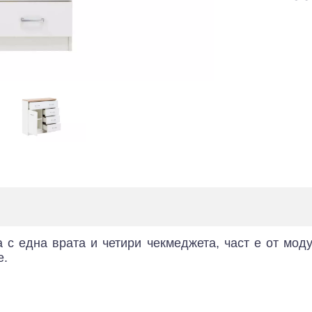
 с една врата и четири чекмеджета, част е от мо
е.