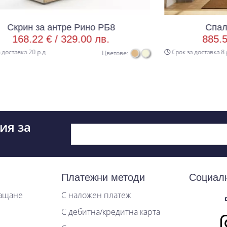
ре Рино РБ8
Спален комплект 7
329.00 лв.
885.56 € /
1732.00 
Срок за доставка 8 р.д
Цветове:
ия за
Платежни методи
Социал
лащане
С наложен платеж
С дебитна/кредитна карта