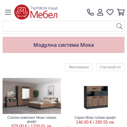
Модулна система Мока
Филтриране
Сортирай по
Спален комплект Мока табако
Скрин Мока табако крафт
крафт
146.00 € /
285.55 лв.
679.00 € /
1328.01 лв.