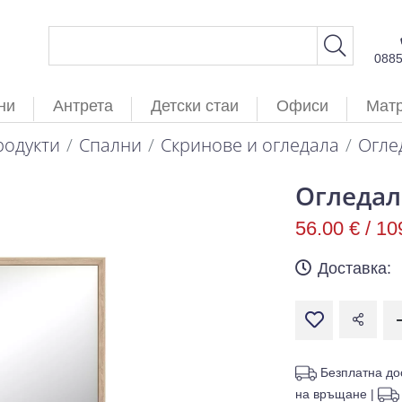
088
ни
Антрета
Детски стаи
Офиси
Мат
родукти
Спални
Скринове и огледала
Огле
Огледал
56.00 € /
10
Доставка:
Безплатна до
на връщане
|