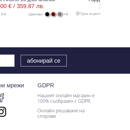
 лв.
184.00 € /
359.87 лв.
Срок за доставка 8 р.д
+4
етове:
Цветове:
ни мрежи
GDPR
Нашият онлайн магазин е
100% съобразен с GDPR.
Онлайн решаване на
спорове