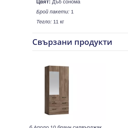
Цвят:
Дъб сонома
Брой пакети:
1
Тегло:
11 кг
Свързани продукти
 Аполо 10 браун силвърджак
Гардероб Апо