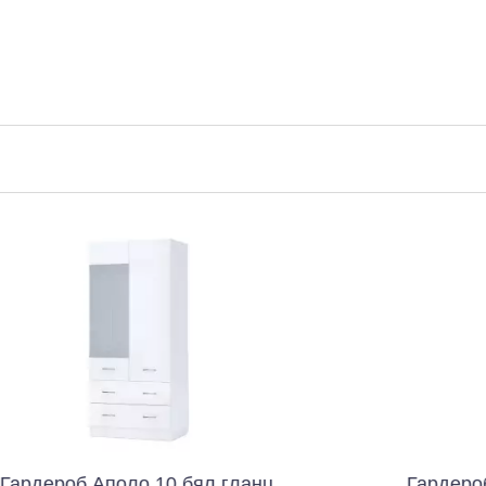
ло 10 бял гланц
Гардероб Аполо 10 дъ