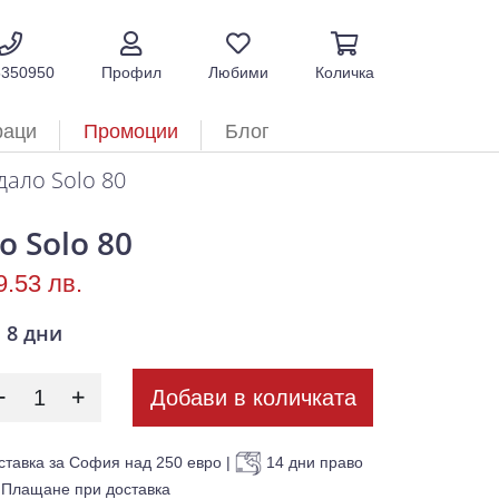
5350950
Профил
Любими
Количка
раци
Промоции
Блог
дало Solo 80
о Solo 80
9.53 лв.
8 дни
Добави в количката
ставка за София над 250 евро
|
14 дни право
Плащане при доставка