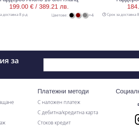
 /
389.21 лв.
184.00 € /
359.87
Срок за доставка 8 р.д
+4
Цветове:
Цв
ия за
Платежни методи
Социал
лащане
С наложен платеж
С дебитна/кредитна карта
таж
Стоков кредит