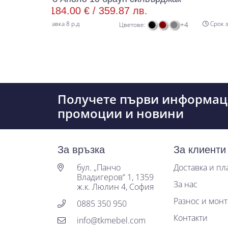
84.00 € /
359.87 лв.
199.00 €
ка 8 р.д
Срок за доставка 8 р.д
+4
Цветове:
Получете първи информац
промоции и новини
За връзка
За клиенти
бул. „Панчо
Доставка и п
Владигеров“ 1, 1359
За нас
ж.к. Люлин 4, София
Разнос и мон
0885 350 950
Контакти
info@tkmebel.com