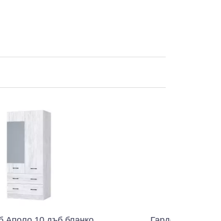
б бланко
Гардероб Аполо 10 дъб соном