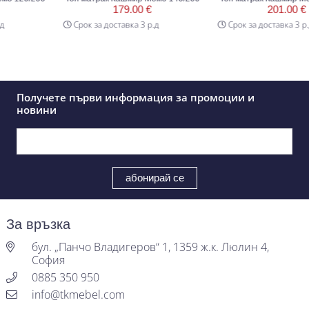
179.00 €
201.00 €
Срок за доставка 3 р.д
Срок за доставка 3 р.д
Получете първи информация за промоции и
новини
За връзка
бул. „Панчо Владигеров“ 1, 1359 ж.к. Люлин 4,
София
0885 350 950
info@tkmebel.com