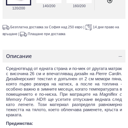
140/200
160/200
120/200
Безплатна доставка за София над 250 евро
|
14 дни право на
връщане
|
Плащане при доставка
Описание
—
Среднотвърд от едната страна и по-мек от другата матрак
с височина 26 см и впечатляващ дизайн на
Pierre Cardin
.
Дизайнерският текстил е допълнен от 2 см мемори пяна,
която първо реагира на натиск, а после на топлина -
особено важно в зимните месеци, когато температурата в
помещението е по-ниска. При матраците на
Magniflex с
Memory Foam HD®
ще усетите отпускане веднага след
като легнете. Този материал разпределя равномерно
тежестта на тялото, което облекчава раменете, кръста и
краката.
Предимства: