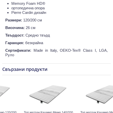
Memory Foam HD®
ортопедична опора
Pierre Cardin дизайн
Размери:
120/200 см
Височина:
26 см
Твърдост:
Средно твърд
Гаранция:
безкрайна
Сертификати:
Made in Italy, OEKO-Tex® Class I, LGA,
Руло
Свързани продукти
120/200
Топ матрак Кашмир Мемо 140/200
Топ матрак Кашмир Мемо 