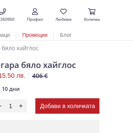
5350950
Профил
Любими
Количка
раци
Промоции
Блог
 бяло хайглос
гара бяло хайглос
406 €
15.50 лв.
10 дни
Добави в количката