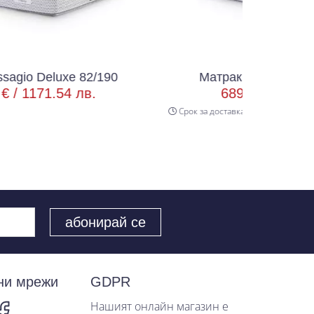
82/190
Матрак Massagio Deluxe 90/200
лв.
689.00 € /
1347.57 лв.
Срок за доставка 3 р.д
ни мрежи
GDPR
Нашият онлайн магазин е