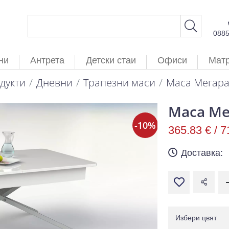
088
ни
Антрета
Детски стаи
Офиси
Мат
дукти
Дневни
Трапезни маси
Маса Мегара
Маса Ме
-10%
365.83 € /
7
Доставка:
Избери цвят