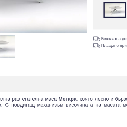
Безплатна до
Плащане при
ална разтегателна маса
Мегара
, която лесно и бър
о. С повдигащ механизъм височината на масата м