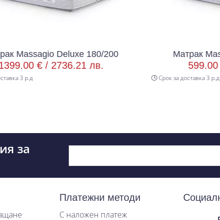
Deluxe 180/200
Матрак Massagio Deluxe 
736.21 лв.
599.00 € /
1171.54 
Срок за доставка 3 р.д
ия за
Платежни методи
Социал
лащане
С наложен платеж