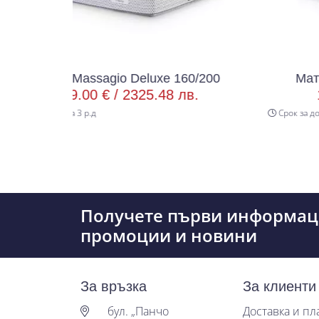
assagio Deluxe 160/200
Матрак Massagio 
00 € /
2325.48 лв.
1399.00 € /
2
 р.д
Срок за доставка 3 р.д
Получете първи информац
промоции и новини
За връзка
За клиенти
бул. „Панчо
Доставка и п