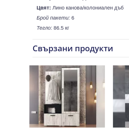
Цвят:
Лино канова/колониален дъб
Брой пакети:
6
Тегло:
86.5 кг
Свързани продукти