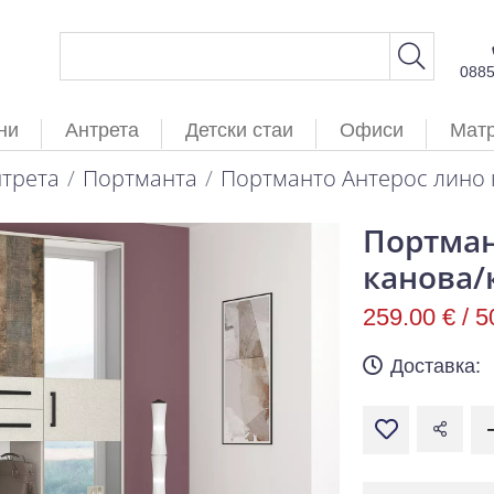
088
ни
Антрета
Детски стаи
Офиси
Мат
трета
Портманта
Портманто Антерос лино 
Портман
канова/
259.00 € /
5
Доставка: