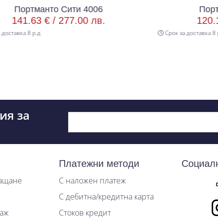
ти 4006
Портманто Сити 4005
7.00 лв.
120.15 € /
235.00 лв.
Срок за доставка 8 р.д
ия за
Платежни методи
Социал
лащане
С наложен платеж
С дебитна/кредитна карта
таж
Стоков кредит