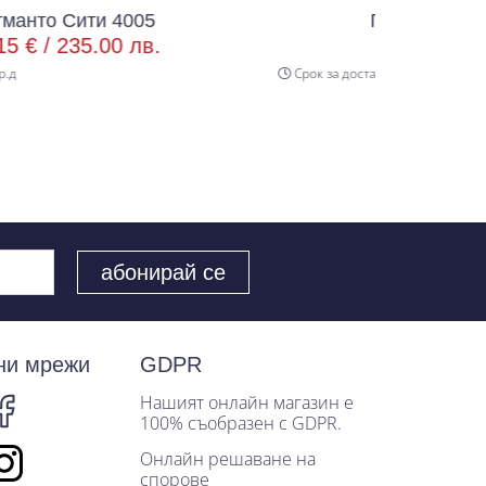
Портманто Сити 4003
46.02 € /
90.00 лв.
Срок за доставка 8 р.д
ни мрежи
GDPR
Нашият онлайн магазин е
100% съобразен с GDPR.
Онлайн решаване на
спорове