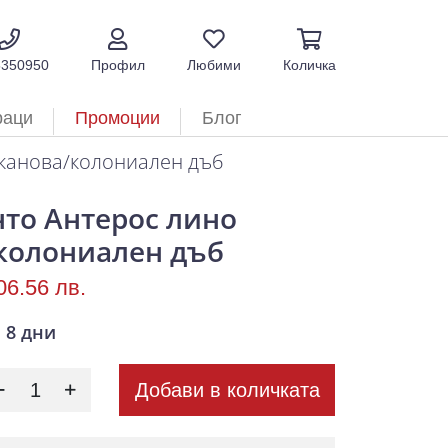
5350950
Профил
Любими
Количка
раци
Промоции
Блог
канова/колониален дъб
то Антерос лино
колониален дъб
06.56 лв.
8 дни
Добави в количката