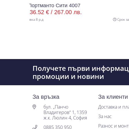
анто Сити 4007
Портманто Си
2 € /
267.00 лв.
141.63 € /
27
д
Срок за доставка 8 р.д
Получете първи информац
промоции и новини
За връзка
За клиенти
бул. „Панчо
Доставка и п
Владигеров“ 1, 1359
За нас
ж.к. Люлин 4, София
Разнос и мон
0885 350 950