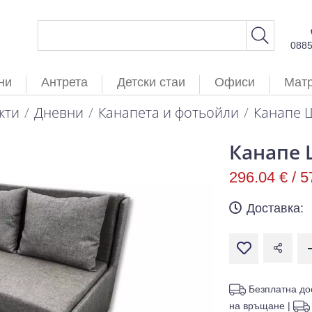
088
ни
Антрета
Детски стаи
Офиси
Мат
кти
Дневни
Канапета и фотьойли
Канапе 
Канапе 
296.04 € /
5
Доставка:
Безплатна до
на връщане
|