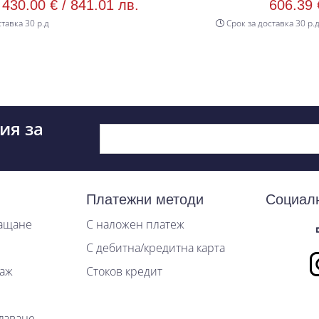
41.01 лв.
606.39 € /
1186.00 л
Срок за доставка 30 р.д
ия за
Платежни методи
Социал
лащане
С наложен платеж
С дебитна/кредитна карта
таж
Стоков кредит
лзване