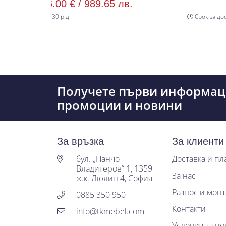
00 € /
989.65 лв.
430.00 € /
8
 р.д
Срок за доставка 30 р.д
Получете първи информац
промоции и новини
За връзка
За клиенти
бул. „Панчо
Доставка и п
Владигеров“ 1, 1359
За нас
ж.к. Люлин 4, София
Разнос и мон
0885 350 950
Контакти
info@tkmebel.com
Условия за по