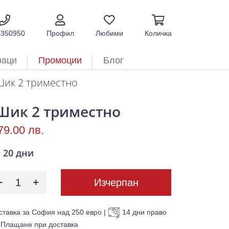
5350950
Профил
Любими
Количка
раци
Промоции
Блог
Шик 2 триместно
Шик 2 триместно
79.00 лв.
20 дни
Изчерпан
ставка за София над 250 евро
|
14 дни право
Плащане при доставка