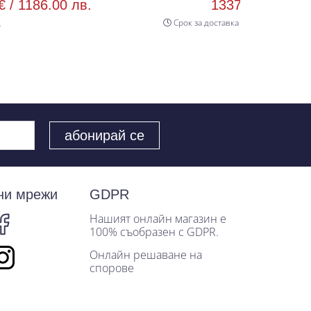
в.
1337.00 € /
2614.94 лв.
Срок за доставка 30 р.д
Цветове:
ни мрежи
GDPR
Нашият онлайн магазин е
100% съобразен с GDPR.
Онлайн решаване на
спорове