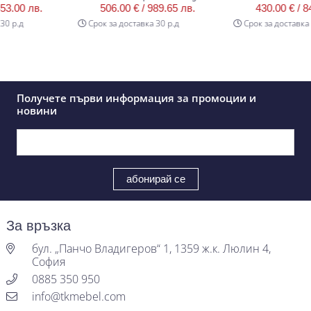
00 лв.
506.00 € /
989.65 лв.
430.00 € /
841.
р.д
Срок за доставка 30 р.д
Срок за доставка 30 
Получете първи информация за промоции и
новини
За връзка
бул. „Панчо Владигеров“ 1, 1359 ж.к. Люлин 4,
София
0885 350 950
info@tkmebel.com