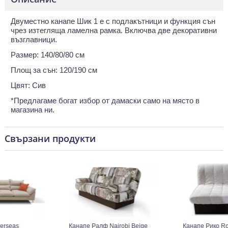
Двуместно канапе Шик 1 е с подлакътници и функция сън
чрез изтегляща ламелна рамка. Включва две декоративни
възглавници.
Размер: 140/80/80 см
Площ за сън: 120/190 см
Цвят: Сив
*Предлагаме богат избор от дамаски само на място в
магазина ни.
Свързани продукти
eas
Канапе Ралф Nairobi Beige
Канапе Рико Rondo