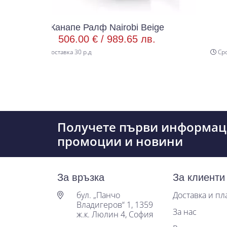
е Ралф Nairobi Beige
Канапе Рико 
.00 € /
989.65 лв.
430.00 € /
30 р.д
Срок за доставка 30 р.д
Получете първи информац
промоции и новини
За връзка
За клиенти
бул. „Панчо
Доставка и п
Владигеров“ 1, 1359
За нас
ж.к. Люлин 4, София