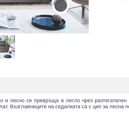
о и лесно се превръща в легло чрез разтегателен
лат. Възглавниците на седалката са с цип за лесна 