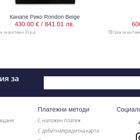
Rondon Beige
Канапе Royal Oak
841.01 лв.
606.39 € /
1186.00 
Срок за доставка 30 р.д
ия за
Платежни методи
Социал
лащане
С наложен платеж
С дебитна/кредитна карта