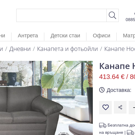
088
ни
Антрета
Детски стаи
Офиси
Мат
и
Дневни
Канапета и фотьойли
Канапе Нос
Канапе 
413.64 € /
8
Доставка:
Безплатна до
на връщане
|