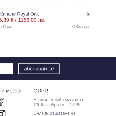
Канапе Сан Ремо Benjamin 01
лв.
1337.00 € /
2614.94 лв.
Срок за доставка 30 р.д
Цветове:
ни мрежи
GDPR
Нашият онлайн магазин е
100% съобразен с GDPR.
Онлайн решаване на