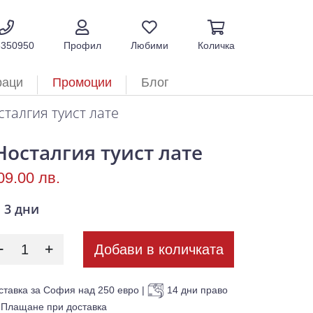
5350950
Профил
Любими
Количка
раци
Промоции
Блог
талгия туист лате
Носталгия туист лате
09.00 лв.
3 дни
Добави в количката
ставка за София над 250 евро
|
14 дни право
Плащане при доставка