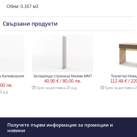
Обем:
0.167 м3
Свързани продукти
алифорния
Затваряща страница Маями ММ7
Тоалетка Невада 
40.90 € /
80.00 лв.
112.48 € /
220.00
лв.
Срок за доставка 20 р.д
Срок за доставка 20 р.
д
Получете първи информация за промоции и
новини