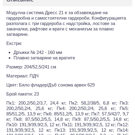
Модулна система Дресс 21 е за обзавеждане на
гардеробна и самостоятелни гардероби. Конфигурацията
разполага с три гардероба с надстройка, лостове за
закачалки, рафтове и врати с механизъм за плавно
затваряне.
Екстри:
Дръжки № 242 - 160 мм
Плавно затваряне на вратите
Размер: 204/52,5/241 см
Материал: ПДЧ
Цвят: Бяло фладер/Дъб сонома арвен 629
Брой пакети: 23
Пк1: 200,2/50,2/3,7, 24,4 кг; Пк2: 58,2/38/5, 6,8 кг; Пк3:
200,2/50,2/4, 25,6 кг; Пк4: 200,2/50,2/4, 25,6 кг; Пк5:
85/51,2/5, 13,9 кг; Пк6: 85/51,2/5, 13,9 кг; Пк7: 57,5/42/7, 9,7
кг; Пк8: 87,5/50,2/5,5, 14,8 кг; Пк9: 87,5/50,2/5,5, 14,8 кг;
Пк10: 191,9/39,9/2,5, 12 кг; Пк11: 191,9/39,9/2,5, 12 кг; Пк12:
191,9/39,9/2,5, 12 кг; Пк13: 191,9/39,9/2,5, 12 кг; Пк14: