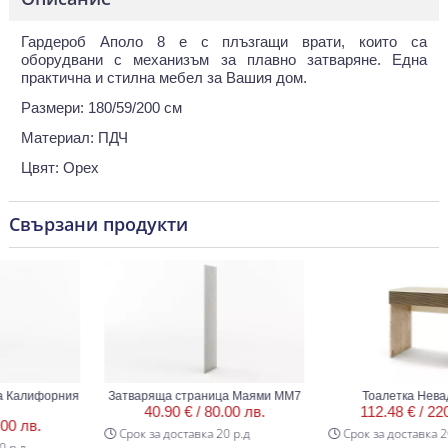
Гардероб Аполо 8 е с плъзгащи врати, които са
оборудвани с механизъм за плавно затваряне. Една
практична и стилна мебел за Вашия дом.
Размери: 180/59/200 см
Материал: ПДЧ
Цвят: Орех
Свързани продукти
алифорния
Затваряща страница Маями ММ7
Тоалетка Невада
40.90 € /
80.00 лв.
112.48 € /
220.0
 лв.
Срок за доставка 20 р.д
Срок за доставка 20 р
.д