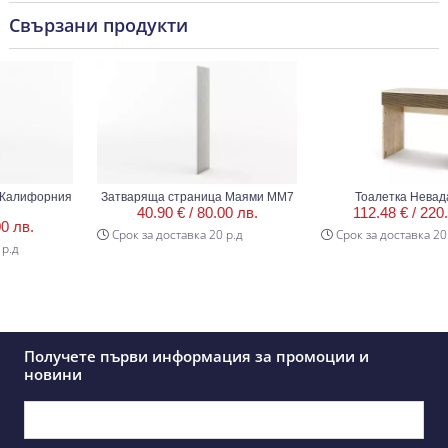
Свързани продукти
лифорния
Затваряща страница Маями ММ7
Тоалетка Невада 
40.90 € /
80.00 лв.
112.48 € /
220.00
лв.
Срок за доставка 20 р.д
Срок за доставка 20 р.
д
Получете първи информация за промоции и
новини