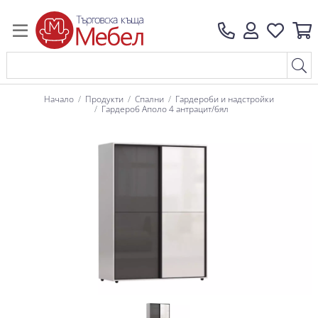
Начало
Продукти
Спални
Гардероби и надстройки
Гардероб Аполо 4 антрацит/бял