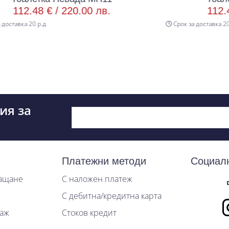
220.00 лв.
112.48 € /
220.00 
Срок за доставка 20 р.д
ия за
Платежни методи
Социал
лащане
С наложен платеж
С дебитна/кредитна карта
таж
Стоков кредит