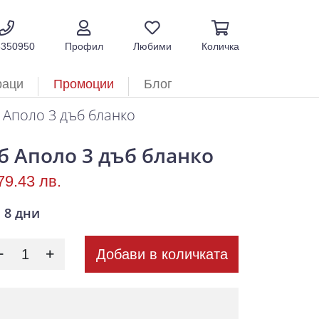
5350950
Профил
Любими
Количка
раци
Промоции
Блог
 Аполо 3 дъб бланко
б Аполо 3 дъб бланко
79.43 лв.
8 дни
Добави в количката