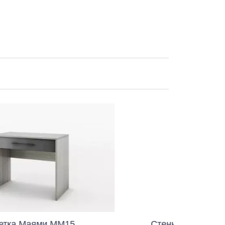
М15
Стенна етажерка Невада МН13