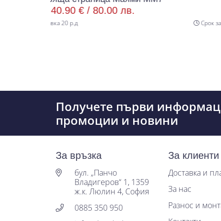
0.90 € /
80.00 лв.
112.48 € /
 20 р.д
Срок за доставка 20 р.д
Получете първи информац
промоции и новини
За връзка
За клиенти
бул. „Панчо
Доставка и п
Владигеров“ 1, 1359
За нас
ж.к. Люлин 4, София
Разнос и мон
0885 350 950