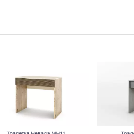
евада МН11
Тоалетка Маями М