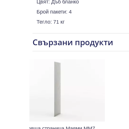
Цвят: Дъб бланко
Брой пакети: 4
Тегло: 71 кг
Свързани продукти
ща страница Маями ММ7
Тоалетка Н