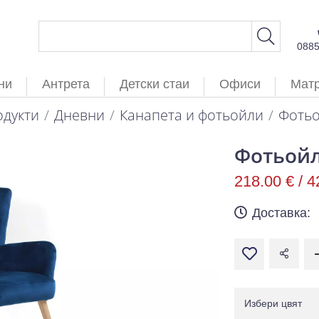
088
ни
Антрета
Детски стаи
Офиси
Мат
дукти
Дневни
Канапета и фотьойли
Фотьо
Фотьойл
218.00 € /
4
Доставка:
Избери цвят