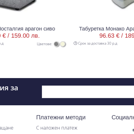
арагон сиво
Табуретка Монако Арагон светл
0 лв.
96.63 € /
189.00 лв.
Срок за доставка 30 р.д
Цветове:
ия за
Платежни методи
Социал
лащане
С наложен платеж