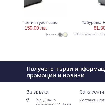
сталгия туист сиво
Табуретка Носталгия 
 /
159.00 лв.
81.30 € /
159.0
Срок за доставка 30 р.д
Цветове:
Получете първи информац
промоции и новини
За връзка
За клиенти
бул. „Панчо
Доставка и п
Владигеров“ 1, 1359