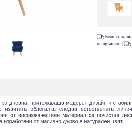
Безплатна до
на връщане
|
за дневна, притежаваща модерен дизайн и стабилн
но извитата облегалка следва естествената лини
ия от висококачествен материал се почиства лес
а изработени от масивно дърво в натурален цвят.