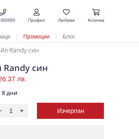
5350950
Профил
Любими
Количка
раци
Промоции
Блог
йл Randy син
 Randy син
26.37 лв.
8 дни
Изчерпан