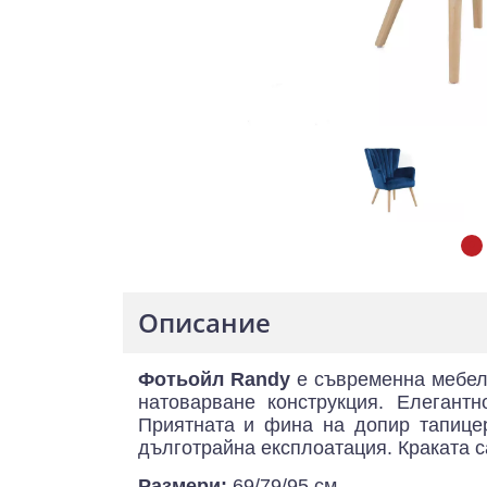
Описание
Фотьойл Randy
е съвременна мебел 
натоварване конструкция. Елегант
Приятната и фина на допир тапицер
дълготрайна експлоатация. Краката с
Размери:
69/79/95 см