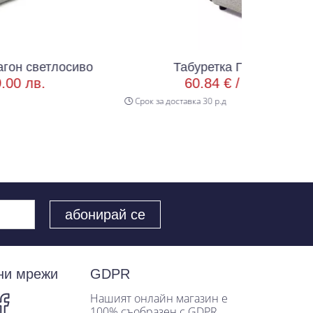
осиво
Табуретка Голд Аполо 20
60.84 € /
119.00 лв.
Срок за доставка 30 р.д
ни мрежи
GDPR
Нашият онлайн магазин е
100% съобразен с GDPR.