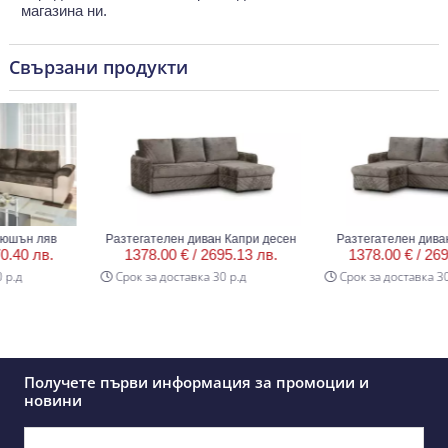
магазина ни.
Свързани продукти
ън ляв
Разтегателен диван Капри десен
Разтегателен диван Ка
0 лв.
1378.00 € /
2695.13 лв.
1378.00 € /
2695.1
д
Срок за доставка 30 р.д
Срок за доставка 30 р.
Получете първи информация за промоции и
новини