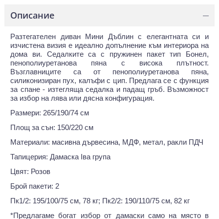
Описание
—
Разтегателен диван Мини Дъблин с елегантната си и
изчистена визия е идеално допълнение към интериора на
дома ви. Седалките са с пружинен пакет тип Бонел,
пенополиуретанова пяна с висока плътност.
Възглавниците са от пенополиуретанова пяна,
силиконизиран пух, калъфи с цип. Предлага се с функция
за спане - изтегляща седалка и падащ гръб. Възможност
за избор на лява или дясна конфигурация.
Размери: 265/190/74 см
Площ за сън: 150/220 см
Материали: масивна дървесина, МДФ, метал, ракли ПДЧ
Тапицерия: Дамаска Iва група
Цвят: Розов
Брой пакети: 2
Пк1/2: 195/100/75 см, 78 кг; Пк2/2: 190/110/75 см, 82 кг
*Предлагаме богат избор от дамаски само на място в