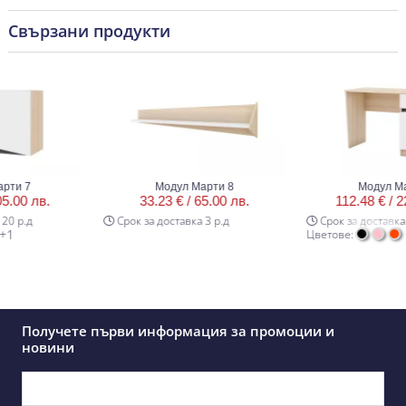
Свързани продукти
 7
Модул Марти 8
Модул Марти
0 лв.
33.23 € /
65.00 лв.
112.48 € /
220.
р.д
Срок за доставка 3 р.д
Срок за доставка 20 
+1
Цветове:
Получете първи информация за промоции и
новини