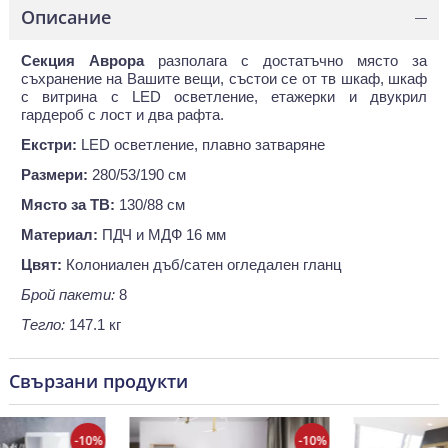
Описание
—
Секция Аврора
разполага с достатъчно място за
съхранение на Вашите вещи, състои се от тв шкаф, шкаф
с витрина с LED осветление, етажерки и двукрил
гардероб с лост и два рафта.
Екстри:
LED осветление, плавно затваряне
Размери:
280/53/190 см
Място за ТВ:
130/88 см
Материал:
ПДЧ и МДФ 16 мм
Цвят:
Колониален дъб/сатен огледален гланц
Брой пакети:
8
Тегло:
147.1 кг
Свързани продукти
-10%
-10%