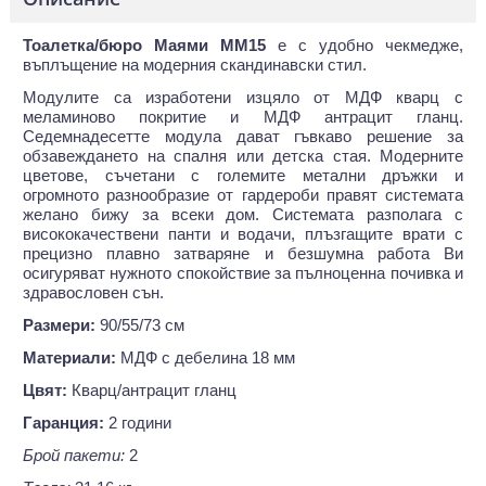
Тоалетка/бюро Маями ММ15
е с удобно чекмедже,
въплъщение на модерния скандинавски стил.
Модулите са изработени изцяло от МДФ кварц с
меламиново покритие и МДФ антрацит гланц.
Седемнадесетте модула дават гъвкаво решение за
обзавеждането на спалня или детска стая. Модерните
цветове, съчетани с големите метални дръжки и
огромното разнообразие от гардероби правят системата
желано бижу за всеки дом. Системата разполага с
висококачествени панти и водачи, плъзгащите врати с
прецизно плавно затваряне и безшумна работа Ви
осигуряват нужното спокойствие за пълноценна почивка и
здравословен сън.
Размери:
90/55/73 см
Материали:
МДФ с дебелина 18 мм
Цвят:
Кварц/антрацит гланц
Гаранция:
2 години
Брой пакети:
2